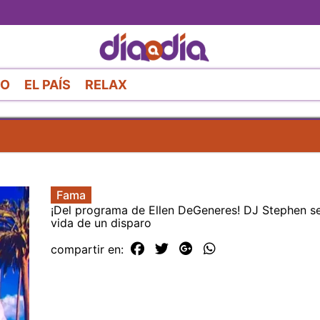
Pasar
al
contenido
principal
RO
EL PAÍS
RELAX
Fama
¡Del programa de Ellen DeGeneres! DJ Stephen se
vida de un disparo
compartir en: