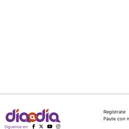
Regístrate
Paute con 
Siguenos en: