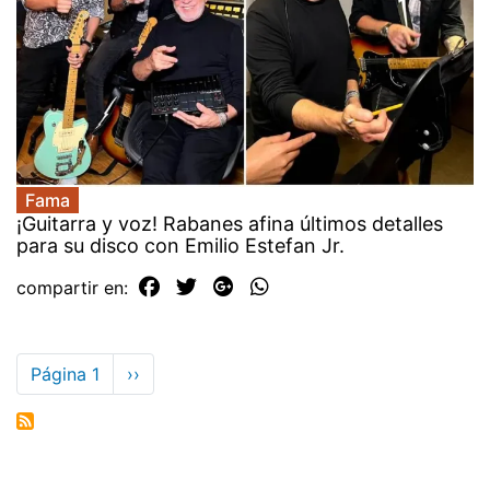
Fama
¡Guitarra y voz! Rabanes afina últimos detalles
para su disco con Emilio Estefan Jr.
compartir en:
Paginación
Página 1
Siguiente
››
página