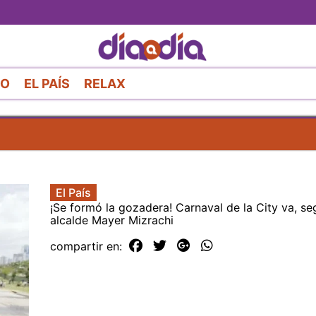
Pasar
al
contenido
principal
RO
EL PAÍS
RELAX
El País
¡Se formó la gozadera! Carnaval de la City va, se
alcalde Mayer Mizrachi
compartir en: