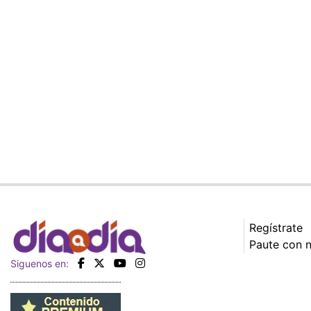
Regístrate
Paute con 
Siguenos en: