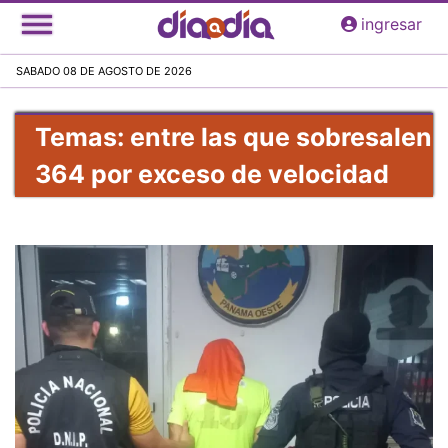
Pasar
ingresar
al
contenido
SABADO 08 DE AGOSTO DE 2026
principal
Temas: entre las que sobresalen
364 por exceso de velocidad