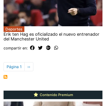
Deportes
Erik ten Hag es oficializado el nuevo entrenador
del Manchester United
compartir en:
Paginación
Página 1
Siguiente
››
página
Contenido Premium