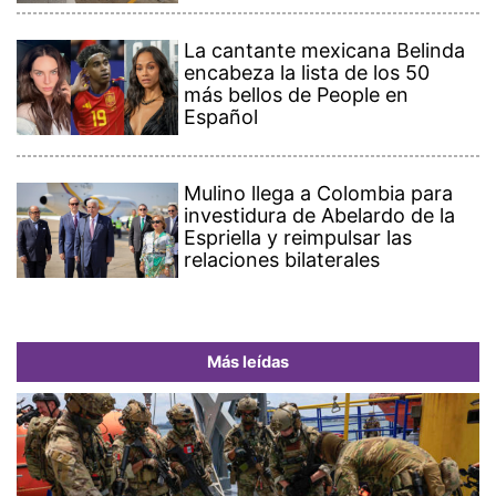
La cantante mexicana Belinda
encabeza la lista de los 50
más bellos de People en
Español
Mulino llega a Colombia para
investidura de Abelardo de la
Espriella y reimpulsar las
relaciones bilaterales
Más leídas