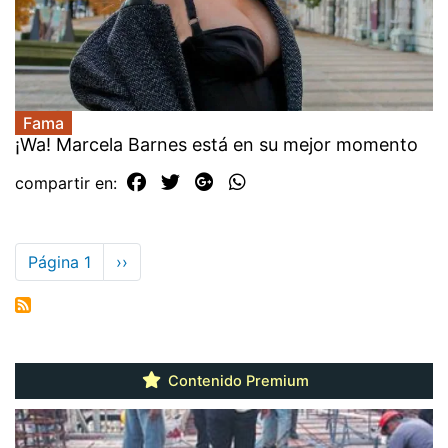
Fama
¡Wa! Marcela Barnes está en su mejor momento
compartir en:
Paginación
Página 1
Siguiente
››
página
Contenido Premium