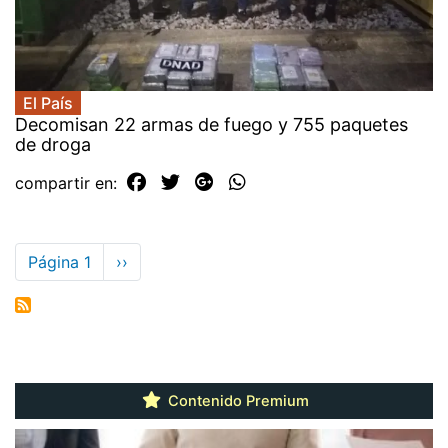
El País
Decomisan 22 armas de fuego y 755 paquetes
de droga
compartir en:
Paginación
Página 1
Siguiente
››
página
Contenido Premium