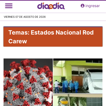
Pasar
ingresar
al
contenido
VIERNES 07 DE AGOSTO DE 2026
principal
Temas: Estados Nacional Rod
Carew