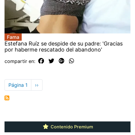
Fama
Estefana Ruíz se despide de su padre: 'Gracias
por haberme rescatado del abandono'
compartir en:
Paginación
Página 1
Siguiente
››
página
Contenido Premium