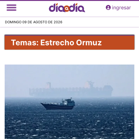
Pasar
ingresar
al
contenido
DOMINGO 09 DE AGOSTO DE 2026
principal
Temas: Estrecho Ormuz