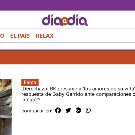
Pasar
al
contenido
principal
RO
EL PAÍS
RELAX
Fama
¡Derechazo! BK presume a 'los amores de su vida' 
respuesta de Gaby Garrido ante comparaciones 
'amigo'?
compartir en: