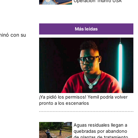
Operación Triunfo USA
Más leídas
minó con su
¡Ya pidió los permisos! Yemil podría volver
pronto a los escenarios
Aguas residuales llegan a
quebradas por abandono
de plantas de tratamiento