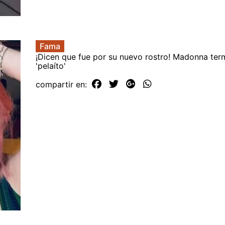
Fama
¡Dicen que fue por su nuevo rostro! Madonna ter
'pelaíto'
compartir en: