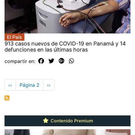
El País
913 casos nuevos de COVID-19 en Panamá y 14
defunciones en las últimas horas
compartir en:
Paginación
Página
‹‹
Página 2
Siguiente
››
anterior
página
Contenido Premium