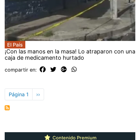
El País
¡Con las manos en la masa! Lo atraparon con una
caja de medicamento hurtado
compartir en:
Paginación
Página 1
Siguiente
››
página
Contenido Premium