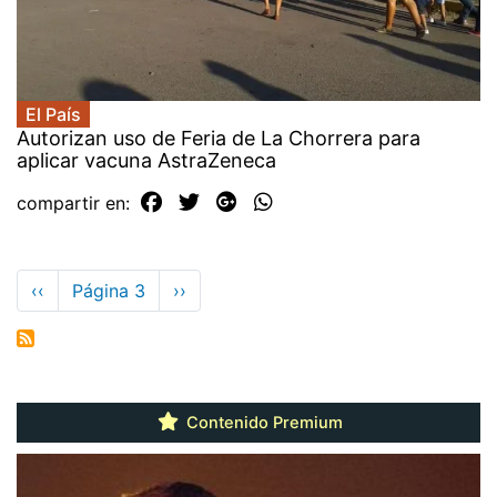
El País
Autorizan uso de Feria de La Chorrera para
aplicar vacuna AstraZeneca
compartir en:
Paginación
Página
‹‹
Página 3
Siguiente
››
anterior
página
Contenido Premium