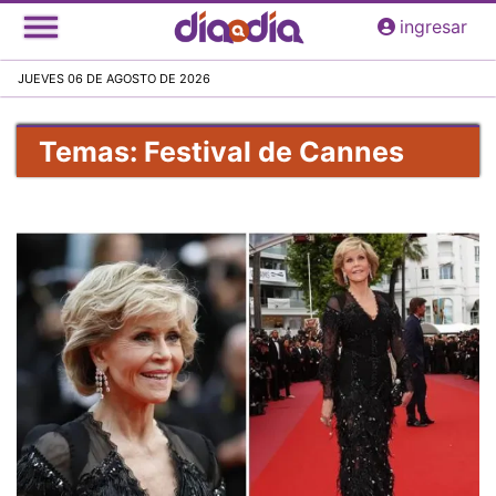
Pasar
ingresar
al
contenido
JUEVES 06 DE AGOSTO DE 2026
principal
Temas: Festival de Cannes