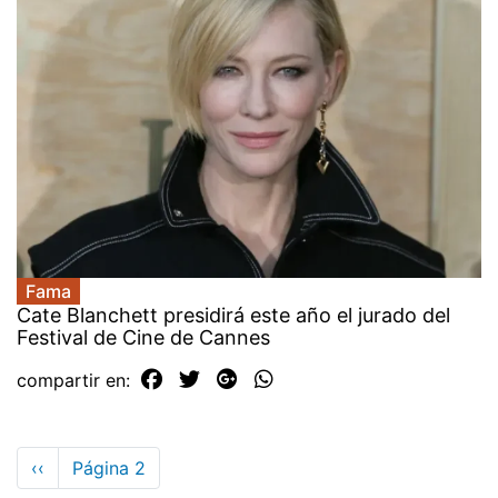
Fama
Cate Blanchett presidirá este año el jurado del
Festival de Cine de Cannes
compartir en:
Paginación
Página
‹‹
Página 2
anterior