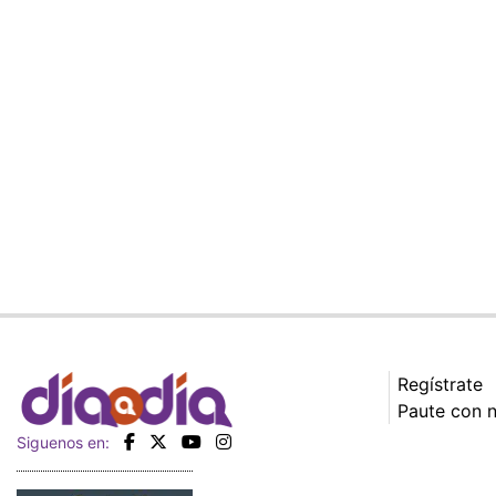
Regístrate
Paute con 
Siguenos en: