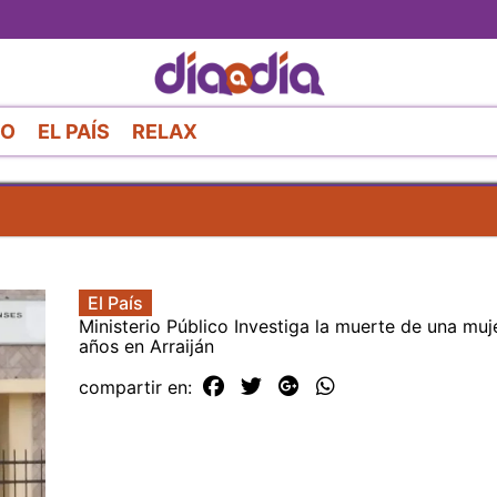
Pasar
al
contenido
principal
RO
EL PAÍS
RELAX
El País
Ministerio Público Investiga la muerte de una muj
años en Arraiján
compartir en: