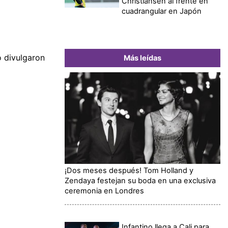
Christiansen al frente en
cuadrangular en Japón
 divulgaron
Más leídas
¡Dos meses después! Tom Holland y
Zendaya festejan su boda en una exclusiva
ceremonia en Londres
Infantino llega a Cali para