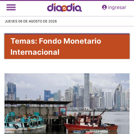
Pasar
ingresar
al
contenido
JUEVES 06 DE AGOSTO DE 2026
principal
Temas: Fondo Monetario
Internacional