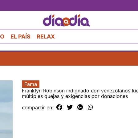
Pasar
al
contenido
principal
RO
EL PAÍS
RELAX
Fama
Franklyn Robinson indignado con venezolanos lu
múltiples quejas y exigencias por donaciones
compartir en: