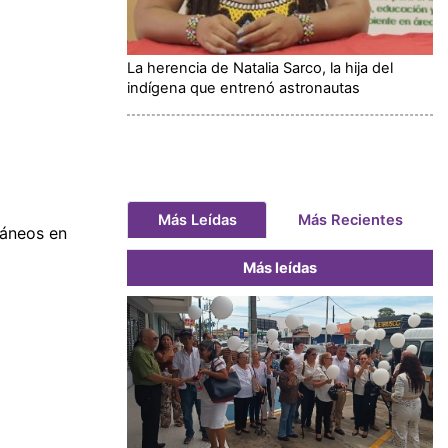
La herencia de Natalia Sarco, la hija del
indígena que entrenó astronautas
Más Leídas
Más Recientes
táneos en
Más leídas