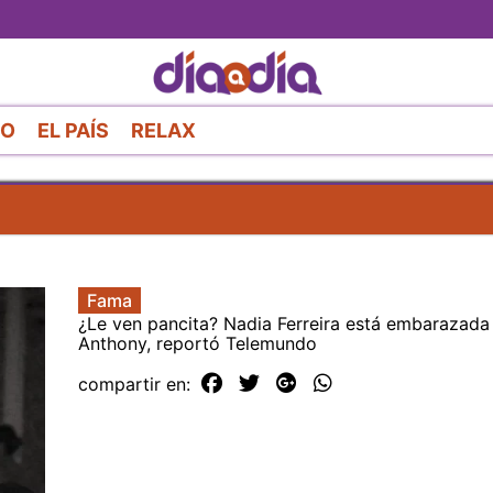
Pasar
al
contenido
principal
RO
EL PAÍS
RELAX
Fama
¿Le ven pancita? Nadia Ferreira está embarazada
Anthony, reportó Telemundo
compartir en: