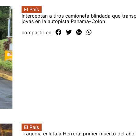
El País
Interceptan a tiros camioneta blindada que trans
joyas en la autopista Panamá–Colón
compartir en:
El País
Tragedia enluta a Herrera: primer muerto del año