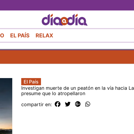
Pasar
al
contenido
principal
RO
EL PAÍS
RELAX
El País
Investigan muerte de un peatón en la vía hacia L
presume que lo atropellaron
compartir en: