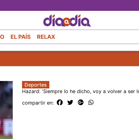
Pasar
al
contenido
principal
RO
EL PAÍS
RELAX
Deportes
Hazard: 'Siempre lo he dicho, voy a volver a ser l
compartir en: