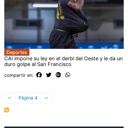
Deportes
CAI impone su ley en el derbi del Oeste y le da un
duro golpe al San Francisco
compartir en:
Paginación
Página
‹‹
Página 4
Siguiente
››
anterior
página