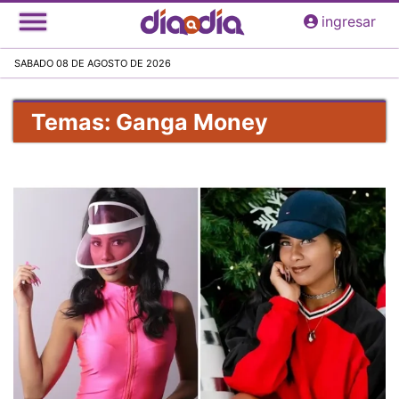
Pasar
ingresar
al
contenido
SABADO 08 DE AGOSTO DE 2026
principal
Temas: Ganga Money