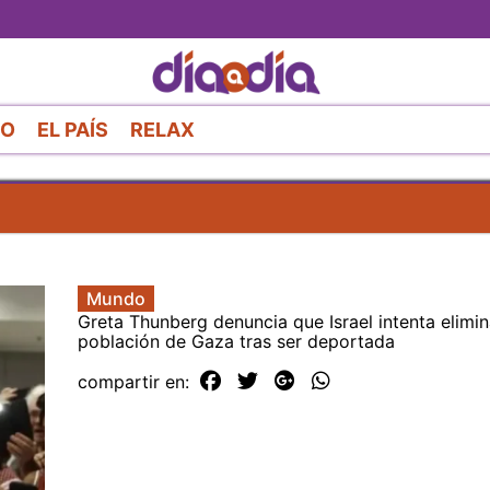
Pasar
al
contenido
principal
RO
EL PAÍS
RELAX
Mundo
Greta Thunberg denuncia que Israel intenta elimin
población de Gaza tras ser deportada
compartir en: