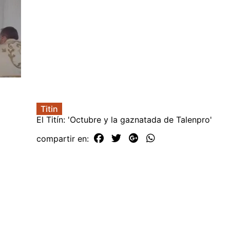
Titin
El Titín: 'Octubre y la gaznatada de Talenpro'
compartir en: