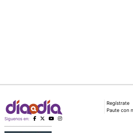
Regístrate
Paute con 
Siguenos en: