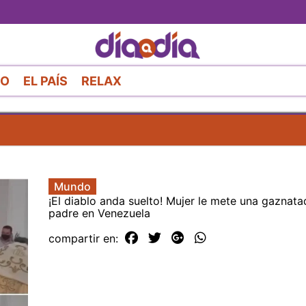
Pasar
al
contenido
principal
RO
EL PAÍS
RELAX
Mundo
¡El diablo anda suelto! Mujer le mete una gaznata
padre en Venezuela
compartir en: