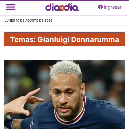
Pasar
ingresar
al
contenido
LUNES 10 DE AGOSTO DE 2026
principal
Temas: Gianluigi Donnarumma