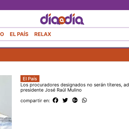
Pasar
al
contenido
principal
RO
EL PAÍS
RELAX
El País
Los procuradores designados no serán títeres, ad
presidente José Raúl Mulino
compartir en: