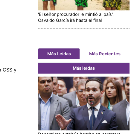
'El señor procurador le mintió al país',
Osvaldo García irá hasta el final
Más Leídas
Más Recientes
Más leídas
la CSS y