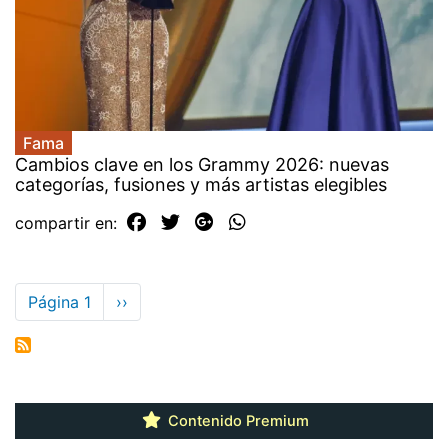
Fama
Cambios clave en los Grammy 2026: nuevas
categorías, fusiones y más artistas elegibles
compartir en:
Paginación
Página 1
Siguiente
››
página
Contenido Premium