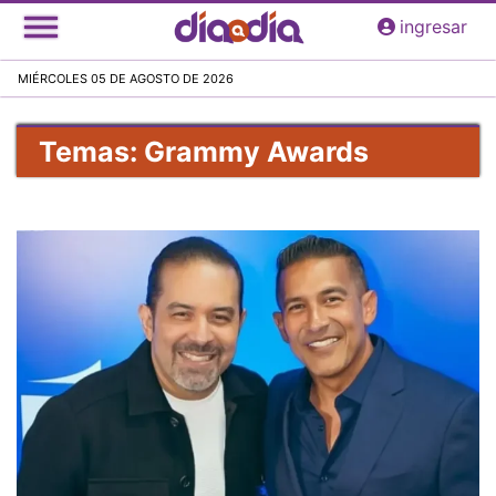
Pasar
ingresar
al
contenido
MIÉRCOLES 05 DE AGOSTO DE 2026
principal
Temas: Grammy Awards