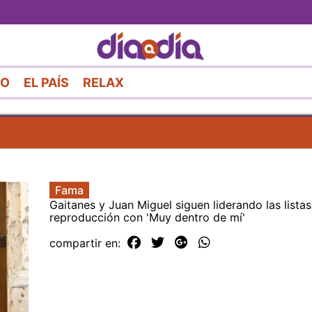
Pasar
al
contenido
principal
RO
EL PAÍS
RELAX
Fama
Gaitanes y Juan Miguel siguen liderando las lista
reproducción con 'Muy dentro de mí'
compartir en: