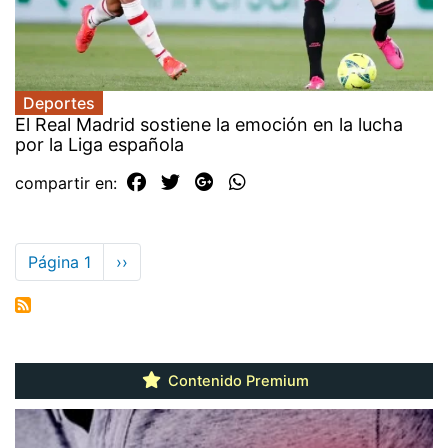
Deportes
El Real Madrid sostiene la emoción en la lucha
por la Liga española
compartir en:
Paginación
Página 1
Siguiente
››
página
Contenido Premium