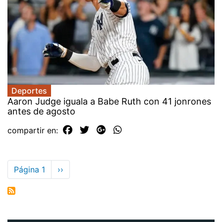
Deportes
Aaron Judge iguala a Babe Ruth con 41 jonrones
antes de agosto
compartir en:
Paginación
Página 1
Siguiente
››
página