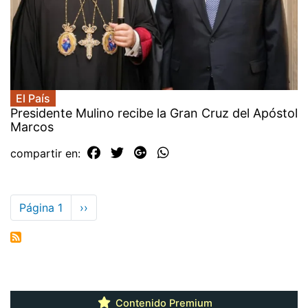
El País
Presidente Mulino recibe la Gran Cruz del Apóstol
Marcos
compartir en:
Paginación
Página 1
Siguiente
››
página
Contenido Premium