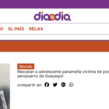
Pasar
al
contenido
principal
RO
EL PAÍS
RELAX
Mundo
Rescatan a adolescente panameña víctima de posi
aeropuerto de Guayaquil
compartir en: