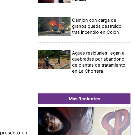
Camión con carga de
granos queda destruido
tras incendio en Colón
Aguas residuales llegan a
quebradas por abandono
de plantas de tratamiento
en La Chorrera
Más Recientes
 presentó en