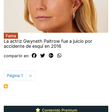
Fama
La actriz Gwyneth Paltrow fue a juicio por
accidente de esquí en 2016
compartir en:
Paginación
Página 1
Siguiente
››
página
Contenido Premium