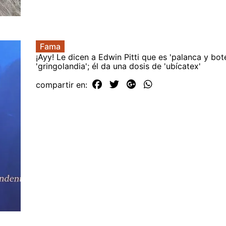
Fama
¡Ayy! Le dicen a Edwin Pitti que es 'palanca y bote
'gringolandia'; él da una dosis de 'ubícatex'
compartir en: