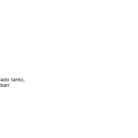
iado tanto,
aban'