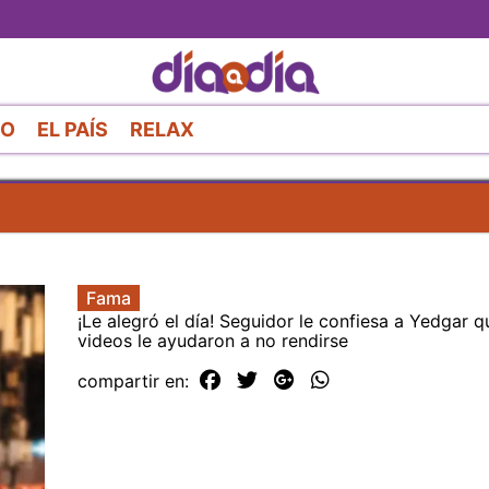
Pasar
al
contenido
principal
RO
EL PAÍS
RELAX
Fama
¡Le alegró el día! Seguidor le confiesa a Yedgar q
videos le ayudaron a no rendirse
compartir en: