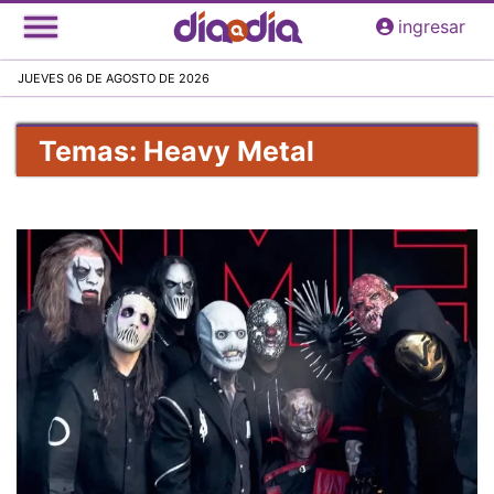
Pasar
ingresar
al
contenido
JUEVES 06 DE AGOSTO DE 2026
principal
Temas: Heavy Metal