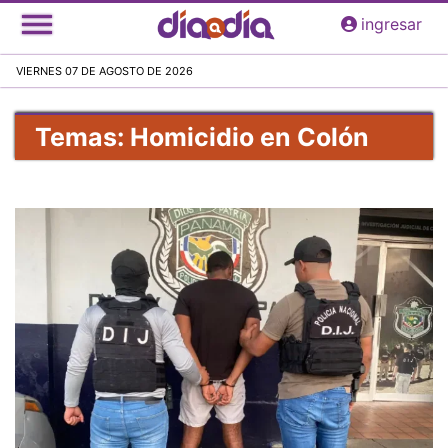
Pasar
ingresar
al
contenido
VIERNES 07 DE AGOSTO DE 2026
principal
Temas: Homicidio en Colón