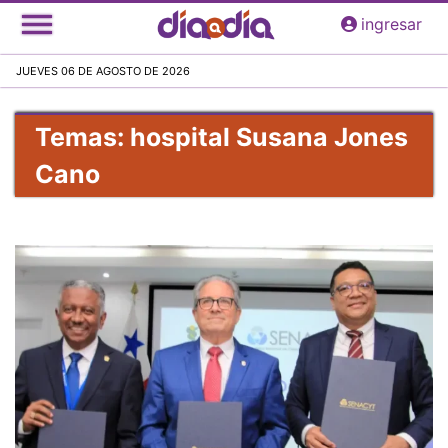
Pasar
ingresar
al
contenido
JUEVES 06 DE AGOSTO DE 2026
principal
Temas: hospital Susana Jones
Cano