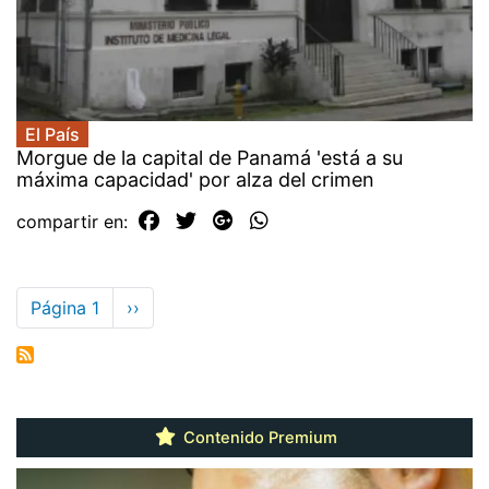
El País
Morgue de la capital de Panamá 'está a su
máxima capacidad' por alza del crimen
compartir en:
Paginación
Página 1
Siguiente
››
página
Contenido Premium