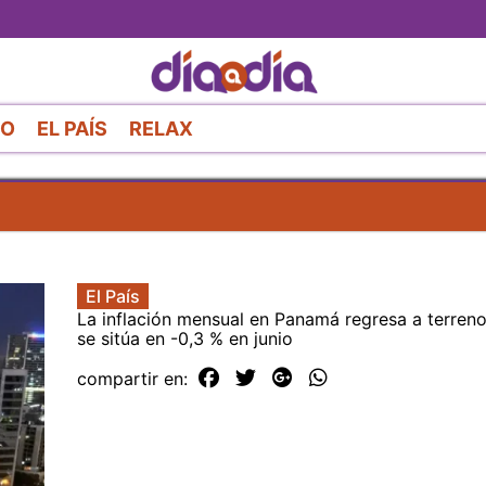
Pasar
al
contenido
principal
RO
EL PAÍS
RELAX
El País
La inflación mensual en Panamá regresa a terreno
se sitúa en -0,3 % en junio
compartir en: