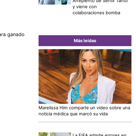
Arrepiento de Sentir Tanto'
y viene con
colaboraciones bomba
para ganado
Más leídas
Marelissa Him comparte un video sobre una
noticia médica que marcó su vida
La FIFA admite errores en