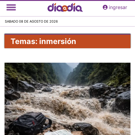
Pasar
ingresar
al
contenido
SABADO 08 DE AGOSTO DE 2026
principal
Temas: inmersión