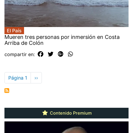
El País
Mueren tres personas por inmersión en Costa
Arriba de Colón
compartir en:
Paginación
Página 1
Siguiente
››
página
Contenido Premium