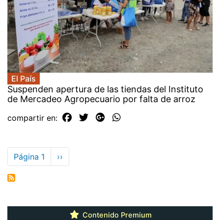
El País
Suspenden apertura de las tiendas del Instituto
de Mercadeo Agropecuario por falta de arroz
compartir en:
Paginación
Página 1
Siguiente
››
página
Contenido Premium