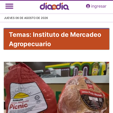
Pasar
ingresar
al
contenido
JUEVES 06 DE AGOSTO DE 2026
principal
Temas: Instituto de Mercadeo
Agropecuario