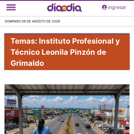
Pasar
ingresar
al
contenido
DOMINGO 09 DE AGOSTO DE 2026
principal
Temas: Instituto Profesional y
Técnico Leonila Pinzón de
Grimaldo