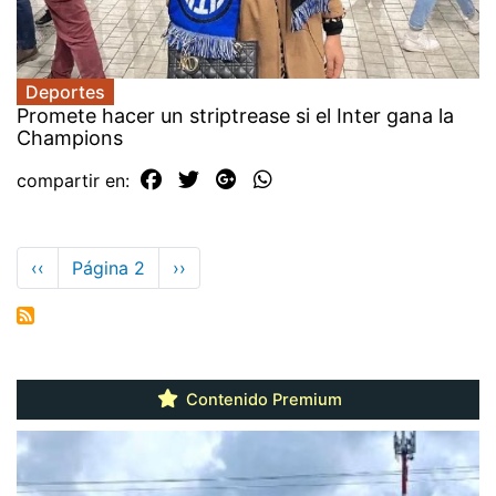
Deportes
Promete hacer un striptrease si el Inter gana la
Champions
compartir en:
Paginación
Página
‹‹
Página 2
Siguiente
››
anterior
página
Contenido Premium