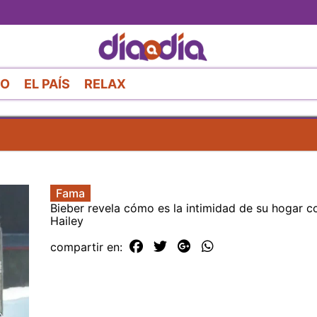
Pasar
al
contenido
principal
RO
EL PAÍS
RELAX
Fama
Bieber revela cómo es la intimidad de su hogar c
Hailey
compartir en: