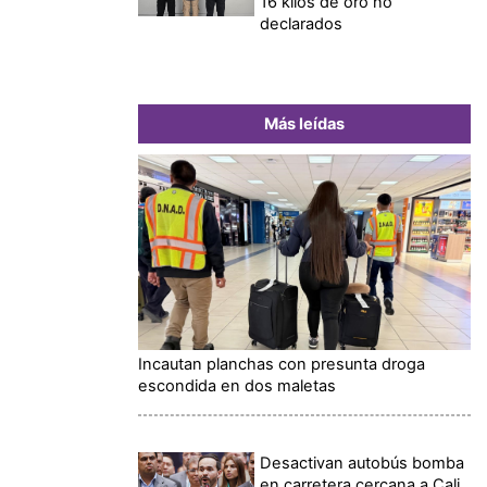
16 kilos de oro no
declarados
Más leídas
Incautan planchas con presunta droga
escondida en dos maletas
Desactivan autobús bomba
en carretera cercana a Cali,