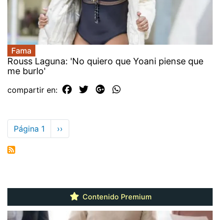
Fama
Rouss Laguna: 'No quiero que Yoani piense que
me burlo'
compartir en:
Paginación
Página 1
Siguiente
››
página
Contenido Premium