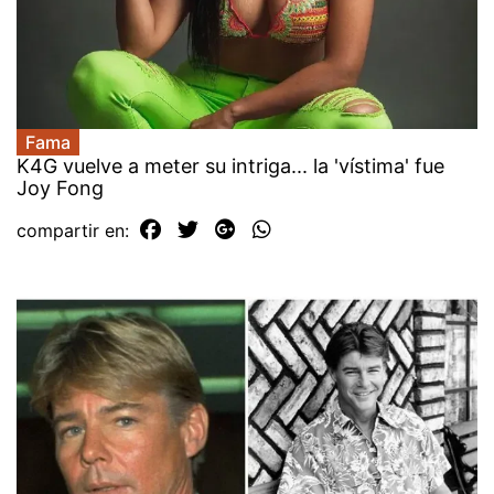
Fama
K4G vuelve a meter su intriga... la 'vístima' fue
Joy Fong
compartir en: