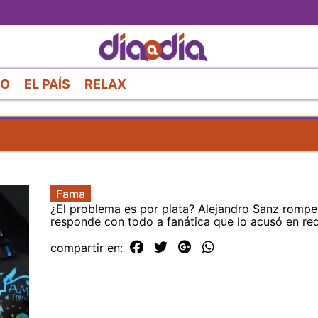
Pasar
al
contenido
principal
RO
EL PAÍS
RELAX
Fama
¿El problema es por plata? Alejandro Sanz rompe 
responde con todo a fanática que lo acusó en re
compartir en: