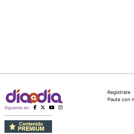
Regístrate
Paute con 
Siguenos en: