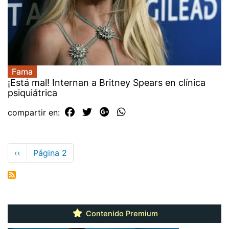
Fama
¡Está mal! Internan a Britney Spears en clínica
psiquiátrica
compartir en:
Paginación
Página
‹‹
Página 2
anterior
Contenido Premium